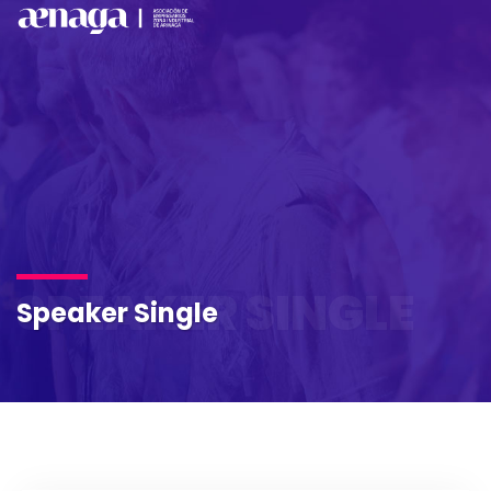
SPEAKER SINGLE
Speaker Single